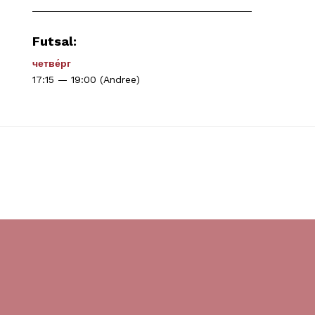
_______________________________________
Futsal:
четве́рг
17:15 — 19:00 (Andree)