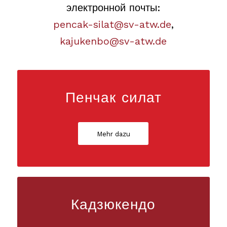
электронной почты:
pencak-silat@sv-atw.de
,
kajukenbo@sv-atw.de
Пенчак силат
Mehr dazu
Кадзюкендо