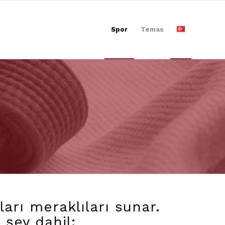
Spor
Temas
arı meraklıları sunar.
 şey dahil: