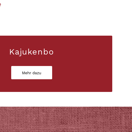
e
Kajukenbo
Mehr dazu