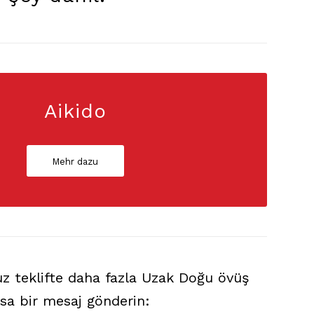
Aikido
Mehr dazu
z teklifte daha fazla Uzak Doğu övüş
kısa bir mesaj gönderin: