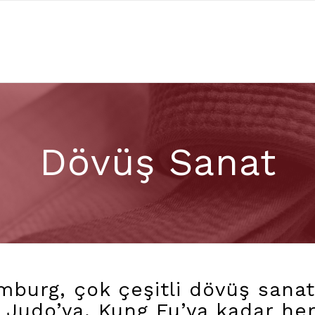
Dövüş Sanat
burg, çok çeşitli dövüş sanatl
 Judo’ya, Kung Fu’ya kadar her