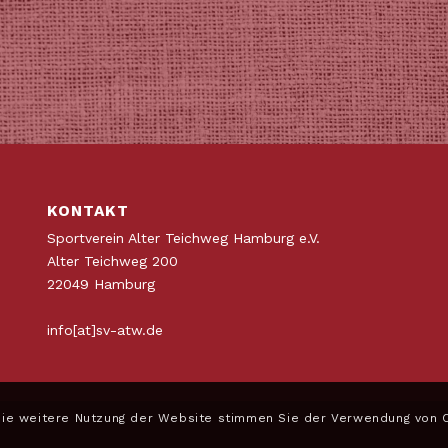
KONTAKT
Sportverein Alter Teichweg Hamburg e.V.
Alter Teichweg 200
22049 Hamburg
info[at]sv-atw.de
die weitere Nutzung der Website stimmen Sie der Verwendung von 