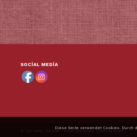
SOCIAL MEDIA
Diese Seite verwendet Cookies. Durch 
© Telif Hakkı -
SV ATW
-
Enfold WordPress Theme by Kriesi