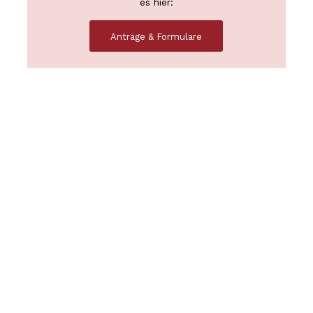
es hier:
Anträge & Formulare
UNSERE
SPORTARTEN