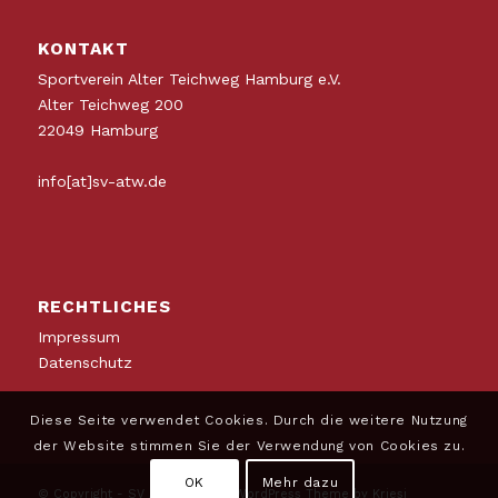
KONTAKT
Sportverein Alter Teichweg Hamburg e.V.
Alter Teichweg 200
22049 Hamburg
info[at]sv-atw.de
RECHTLICHES
Impressum
Datenschutz
Diese Seite verwendet Cookies. Durch die weitere Nutzung
der Website stimmen Sie der Verwendung von Cookies zu.
OK
Mehr dazu
© Copyright -
SV ATW
-
Enfold WordPress Theme by Kriesi